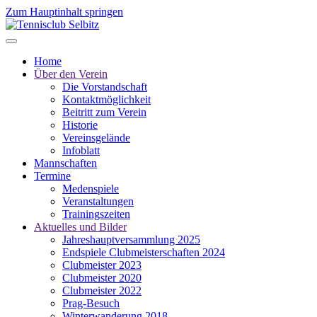
Zum Hauptinhalt springen
Home
Über den Verein
Die Vorstandschaft
Kontaktmöglichkeit
Beitritt zum Verein
Historie
Vereinsgelände
Infoblatt
Mannschaften
Termine
Medenspiele
Veranstaltungen
Trainingszeiten
Aktuelles und Bilder
Jahreshauptversammlung 2025
Endspiele Clubmeisterschaften 2024
Clubmeister 2023
Clubmeister 2020
Clubmeister 2022
Prag-Besuch
Winterwanderung 2018